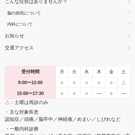
こんな症状はありませんか？
脳の病気について
内科について
お知らせ
交通アクセス
受付時間
月
火
水
木
金
土
9:00〜12:00
○
○
○
○
○
△
15:00〜17:30
○
○
○
―
○
―
△：土曜は再診のみ
・主な対象疾患
認知症／頭痛／脳卒中／神経痛／めまい／しびれなど
・一般内科診療