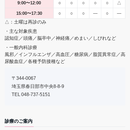
9:00〜12:00
○
○
○
○
○
△
15:00〜17:30
○
○
○
―
○
―
△：土曜は再診のみ
・主な対象疾患
認知症／頭痛／脳卒中／神経痛／めまい／しびれなど
・一般内科診療
風邪／インフルエンザ／高血圧／糖尿病／脂質異常症／高
尿酸血症／各種予防接種など
〒344-0067
埼玉県春日部市中央8-8-9
TEL
048-737-5151
診療のご案内